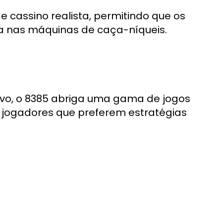
 cassino realista, permitindo que os
ta nas máquinas de caça-níqueis.
ivo, o 8385 abriga uma gama de jogos
s jogadores que preferem estratégias