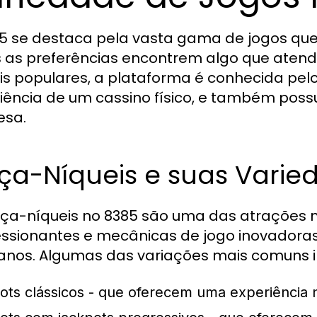
5 se destaca pela vasta gama de jogos que
 as preferências encontrem algo que atend
is populares, a plataforma é conhecida pelo
iência de um cassino físico, e também possu
esa.
ça-Níqueis e suas Varie
ça-níqueis no 8385 são uma das atrações 
ssionantes e mecânicas de jogo inovadoras
anos. Algumas das variações mais comuns 
lots clássicos - que oferecem uma experiência n