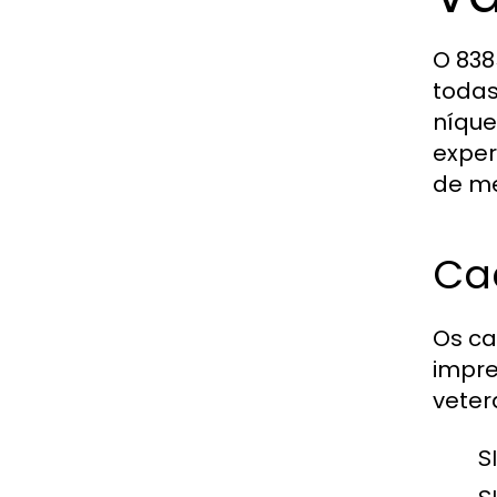
O 838
todas
níque
exper
de m
Ca
Os ca
impre
veter
S