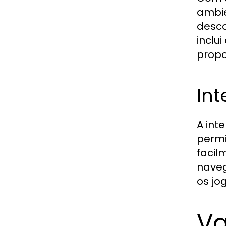
ambie
desco
inclu
propo
Int
A int
permi
facil
naveg
os jo
Va