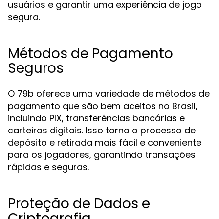
usuários e garantir uma experiência de jogo
segura.
Métodos de Pagamento
Seguros
O 79b oferece uma variedade de métodos de
pagamento que são bem aceitos no Brasil,
incluindo PIX, transferências bancárias e
carteiras digitais. Isso torna o processo de
depósito e retirada mais fácil e conveniente
para os jogadores, garantindo transações
rápidas e seguras.
Proteção de Dados e
Criptografia