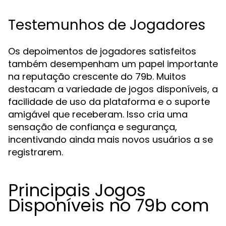
Testemunhos de Jogadores
Os depoimentos de jogadores satisfeitos
também desempenham um papel importante
na reputação crescente do 79b. Muitos
destacam a variedade de jogos disponíveis, a
facilidade de uso da plataforma e o suporte
amigável que receberam. Isso cria uma
sensação de confiança e segurança,
incentivando ainda mais novos usuários a se
registrarem.
Principais Jogos
Disponíveis no 79b com