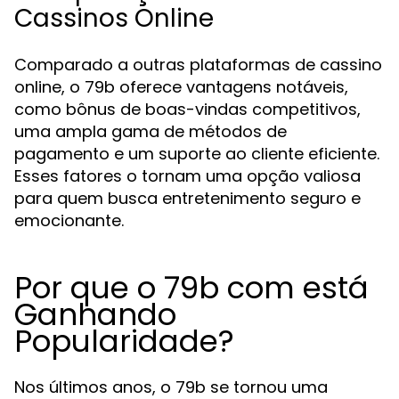
Cassinos Online
Comparado a outras plataformas de cassino
online, o 79b oferece vantagens notáveis,
como bônus de boas-vindas competitivos,
uma ampla gama de métodos de
pagamento e um suporte ao cliente eficiente.
Esses fatores o tornam uma opção valiosa
para quem busca entretenimento seguro e
emocionante.
Por que o 79b com está
Ganhando
Popularidade?
Nos últimos anos, o 79b se tornou uma