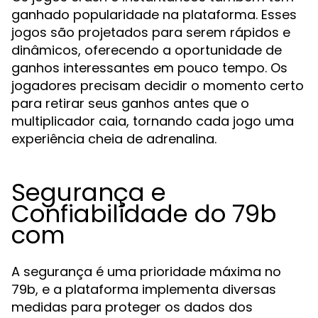
ganhado popularidade na plataforma. Esses
jogos são projetados para serem rápidos e
dinâmicos, oferecendo a oportunidade de
ganhos interessantes em pouco tempo. Os
jogadores precisam decidir o momento certo
para retirar seus ganhos antes que o
multiplicador caia, tornando cada jogo uma
experiência cheia de adrenalina.
Segurança e
Confiabilidade do 79b
com
A segurança é uma prioridade máxima no
79b, e a plataforma implementa diversas
medidas para proteger os dados dos