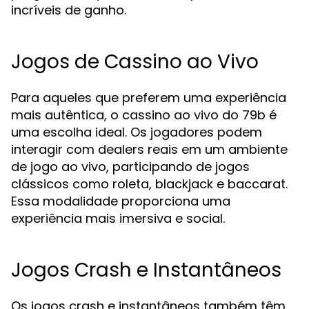
incríveis de ganho.
Jogos de Cassino ao Vivo
Para aqueles que preferem uma experiência
mais autêntica, o cassino ao vivo do 79b é
uma escolha ideal. Os jogadores podem
interagir com dealers reais em um ambiente
de jogo ao vivo, participando de jogos
clássicos como roleta, blackjack e baccarat.
Essa modalidade proporciona uma
experiência mais imersiva e social.
Jogos Crash e Instantâneos
Os jogos crash e instantâneos também têm