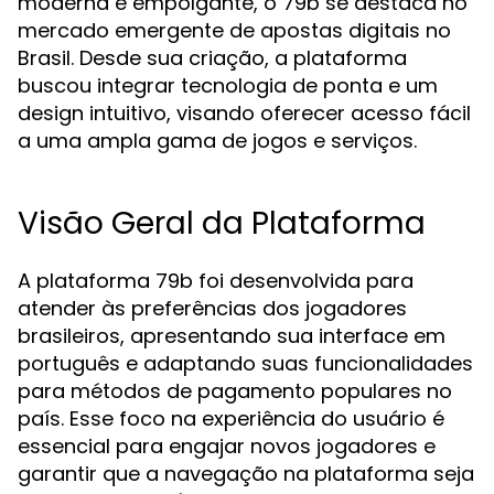
moderna e empolgante, o 79b se destaca no
mercado emergente de apostas digitais no
Brasil. Desde sua criação, a plataforma
buscou integrar tecnologia de ponta e um
design intuitivo, visando oferecer acesso fácil
a uma ampla gama de jogos e serviços.
Visão Geral da Plataforma
A plataforma 79b foi desenvolvida para
atender às preferências dos jogadores
brasileiros, apresentando sua interface em
português e adaptando suas funcionalidades
para métodos de pagamento populares no
país. Esse foco na experiência do usuário é
essencial para engajar novos jogadores e
garantir que a navegação na plataforma seja