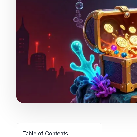
Table of Contents