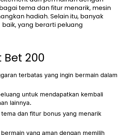
gai tema dan fitur menarik, mesin
ngkan hadiah. Selain itu, banyak
g baik, yang berarti peluang
 Bet 200
garan terbatas yang ingin bermain dalam
peluang untuk mendapatkan kembali
an lainnya.
 tema dan fitur bonus yang menarik
bermain yang aman dengan memilih