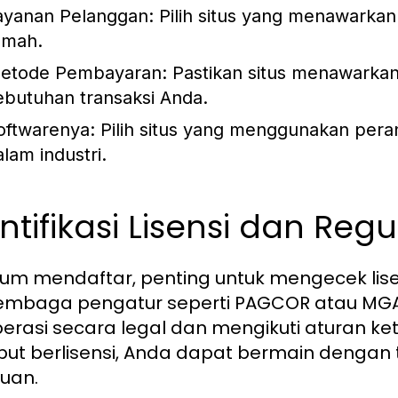
ayanan Pelanggan:
Pilih situs yang menawarkan
amah.
etode Pembayaran:
Pastikan situs menawarka
ebutuhan transaksi Anda.
oftwarenya:
Pilih situs yang menggunakan pera
alam industri.
ntifikasi Lisensi dan Regu
um mendaftar, penting untuk mengecek lisensi
lembaga pengatur seperti PAGCOR atau MGA
erasi secara legal dan mengikuti aturan k
but berlisensi, Anda dapat bermain dengan
uan.