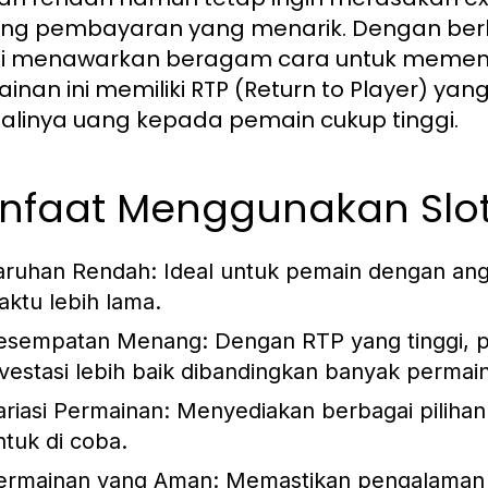
ng pembayaran yang menarik. Dengan berba
ini menawarkan beragam cara untuk memena
inan ini memiliki RTP (Return to Player) yan
linya uang kepada pemain cukup tinggi.
nfaat Menggunakan Slot
aruhan Rendah:
Ideal untuk pemain dengan ang
aktu lebih lama.
esempatan Menang:
Dengan RTP yang tinggi, 
nvestasi lebih baik dibandingkan banyak permain
ariasi Permainan:
Menyediakan berbagai pilihan
ntuk di coba.
ermainan yang Aman:
Memastikan pengalaman 