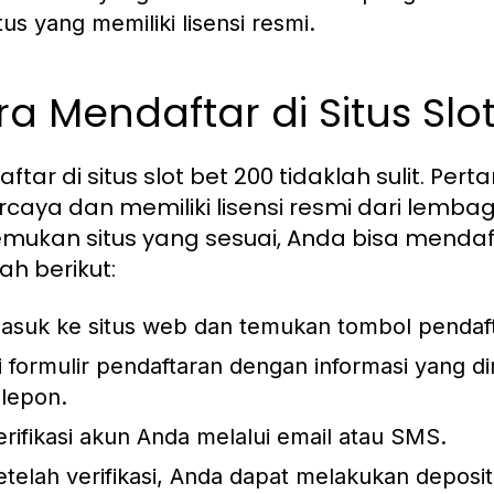
tus yang memiliki lisensi resmi.
a Mendaftar di Situs Slo
ftar di situs slot bet 200 tidaklah sulit. Pe
rcaya dan memiliki lisensi resmi dari lemb
ukan situs yang sesuai, Anda bisa mendaf
ah berikut:
asuk ke situs web dan temukan tombol pendaf
si formulir pendaftaran dengan informasi yang d
elepon.
erifikasi akun Anda melalui email atau SMS.
etelah verifikasi, Anda dapat melakukan deposi