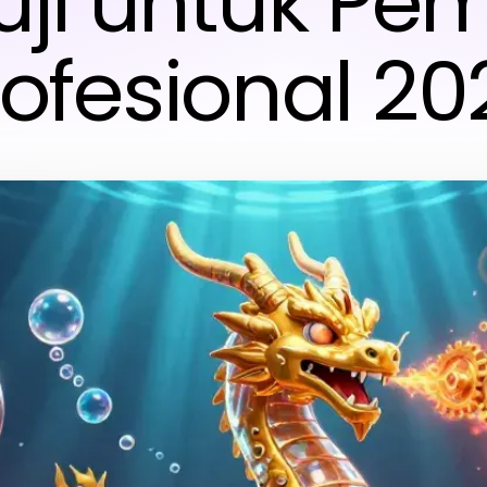
uji untuk Pe
rofesional 20