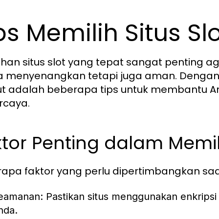
ps Memilih Situs S
ihan situs slot yang tepat sangat penting
 menyenangkan tetapi juga aman. Dengan b
ut adalah beberapa tips untuk membantu An
rcaya.
tor Penting dalam Memili
apa faktor yang perlu dipertimbangkan saat 
eamanan:
Pastikan situs menggunakan enkripsi 
nda.