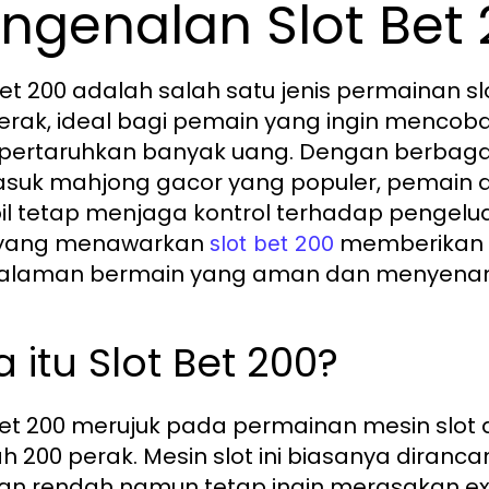
ngenalan Slot Bet
bet 200 adalah salah satu jenis permainan
erak, ideal bagi pemain yang ingin menco
rtaruhkan banyak uang. Dengan berbagai 
suk mahjong gacor yang populer, pemain 
l tetap menjaga kontrol terhadap pengelua
s yang menawarkan
memberikan 
slot bet 200
alaman bermain yang aman dan menyena
 itu Slot Bet 200?
Bet 200 merujuk pada permainan mesin slot
h 200 perak. Mesin slot ini biasanya diran
an rendah namun tetap ingin merasakan e