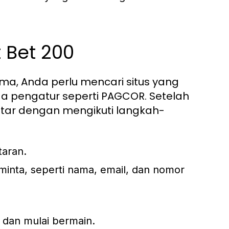
t Bet 200
rtama, Anda perlu mencari situs yang
aga pengatur seperti PAGCOR. Setelah
tar dengan mengikuti langkah-
taran.
iminta, seperti nama, email, dan nomor
t dan mulai bermain.