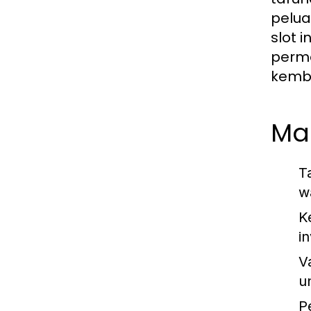
pelua
slot 
perma
kemba
Ma
T
w
K
i
V
u
P