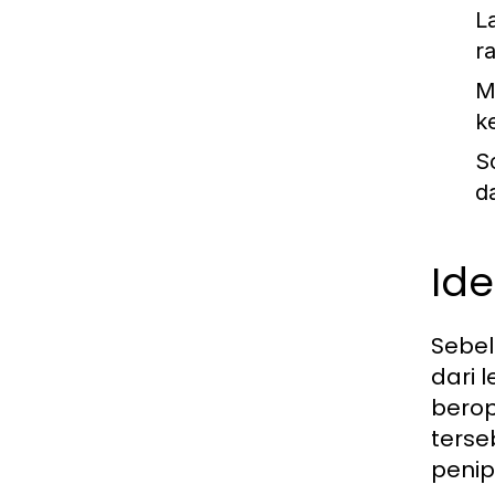
L
r
M
k
S
d
Ide
Sebel
dari 
berop
terse
penip